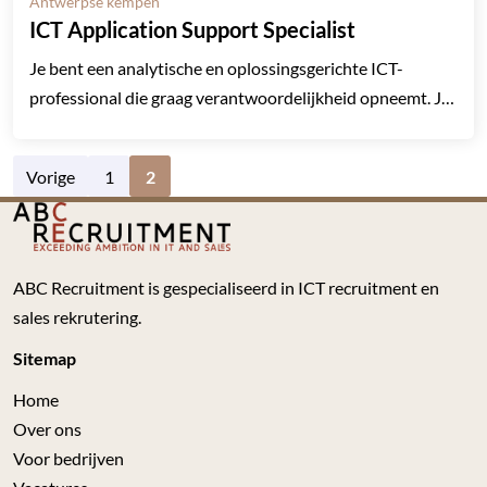
Antwerpse kempen
ICT Application Support Specialist
Je bent een analytische en oplossingsgerichte ICT-
professional die graag verantwoordelijkheid opneemt. Je
werkt gestructureerd, behoudt het overzicht en
communiceert vlot met zowel technische als niet-
Vorige
1
2
technische betrokkenen.
ABC Recruitment is gespecialiseerd in ICT recruitment en
sales rekrutering.
Sitemap
Home
Over ons
Voor bedrijven