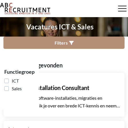
Vacatures ICT & Sales
Filters
17 vacatures gevonden
Functiegroep
Gent
ICT
Software Installation Consultant
Sales
Ben jij sterk in software-installaties, migraties en
scripting? Beschik je over een brede ICT-kennis en neem
je graag ownership over technische projecten van A tot Z?
Dan is deze functie iets voor jou.